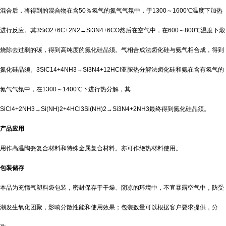
混合后，将得到的混合物在含50％氢气的氮气气氛中，于1300～1600℃温度下加热
进行反应。其3SiO2+6C+2N2→Si3N4+6CO然后在空气中，在600～800℃温度下煅
烧除去过剩的碳，得到高纯度的氮化硅晶须。气相合成法卤化硅与氨气相合成，得到
氮化硅晶须。3SiC14+4NH3→Si3N4+12HCl亚胺热分解法卤化硅和氨在含有氢气的
氮气气氛中，在1300～1400℃下进行热分解，其
SiCl4+2NH3→Si(NH)2+4HCl3Si(NH)2→Si3N4+2NH3最终得到氮化硅晶须。
产品应用
用作高温陶瓷复合材料和特殊金属复合材料。亦可作绝热材料使用。
包装储存
本品为充惰气塑料袋包装，密封保存于干燥、阴凉的环境中，不宜暴露空气中，防受
潮发生氧化团聚，影响分散性能和使用效果；包装数量可以根据客户要求提供，分