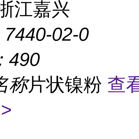
浙江嘉兴
：
7440-02-0
：
490
名称
片状镍粉
查
>